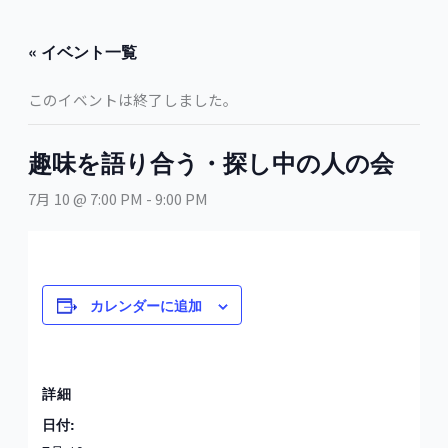
内
容
« イベント一覧
を
ス
このイベントは終了しました。
キ
ッ
プ
趣味を語り合う・探し中の人の会
7月 10 @ 7:00 PM
-
9:00 PM
カレンダーに追加
詳細
日付: