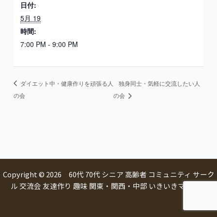
日付:
5月 19
時間:
7:00 PM - 9:00 PM
ダイエット中・健康作りを頑張る人
独身同士・気軽に交流したい人
の会
の会
Copyright © 2026 60代 70代 シニア 高齢者 コミュニティ サーク
ル 交流会 友達作り 趣味 関東・関西・中部 いきいきマルシェ