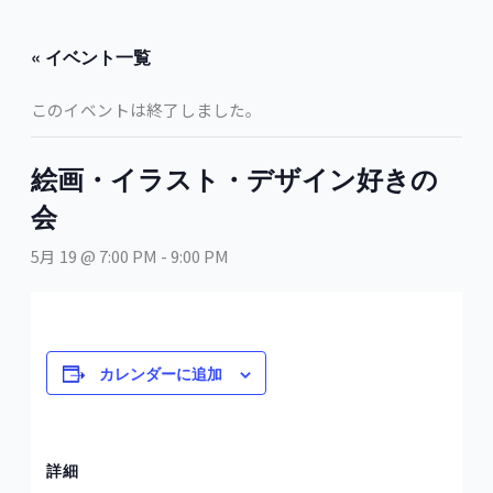
内
容
« イベント一覧
を
ス
このイベントは終了しました。
キ
ッ
プ
絵画・イラスト・デザイン好きの
会
5月 19 @ 7:00 PM
-
9:00 PM
カレンダーに追加
詳細