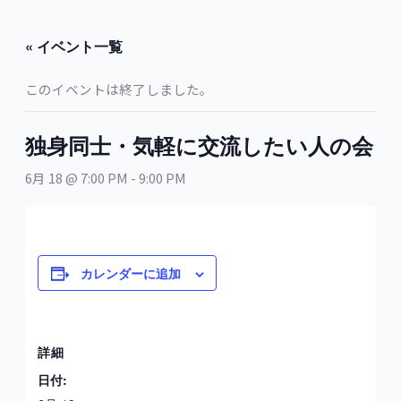
内
容
« イベント一覧
を
ス
このイベントは終了しました。
キ
ッ
プ
独身同士・気軽に交流したい人の会
6月 18 @ 7:00 PM
-
9:00 PM
カレンダーに追加
詳細
日付: