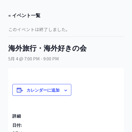
内
容
« イベント一覧
を
ス
このイベントは終了しました。
キ
ッ
プ
海外旅行・海外好きの会
5月 4 @ 7:00 PM
-
9:00 PM
カレンダーに追加
詳細
日付: