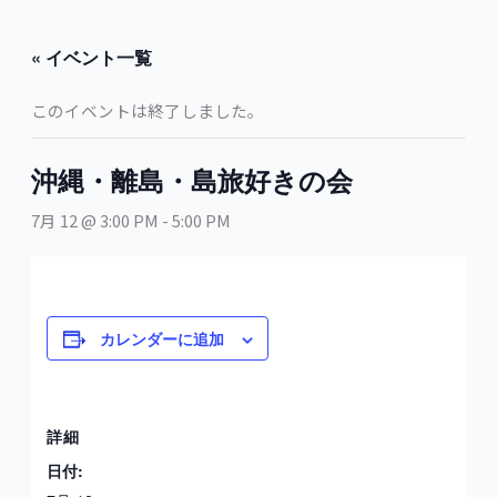
内
容
« イベント一覧
を
ス
このイベントは終了しました。
キ
ッ
プ
沖縄・離島・島旅好きの会
7月 12 @ 3:00 PM
-
5:00 PM
カレンダーに追加
詳細
日付: