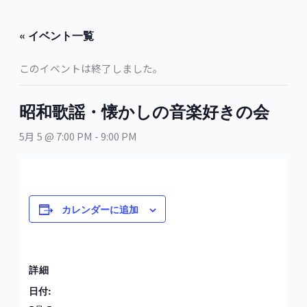
内
容
« イベント一覧
を
ス
このイベントは終了しました。
キ
ッ
プ
昭和歌謡・懐かしの音楽好きの会
5月 5 @ 7:00 PM
-
9:00 PM
カレンダーに追加
詳細
日付: