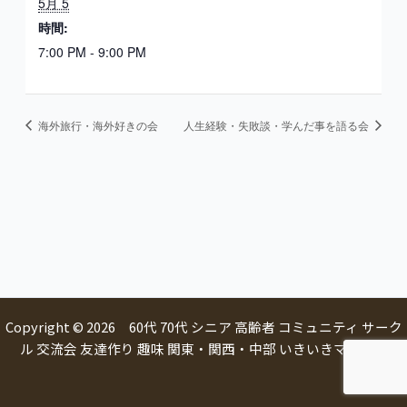
5月 5
時間:
7:00 PM - 9:00 PM
海外旅行・海外好きの会
人生経験・失敗談・学んだ事を語る会
Copyright © 2026 60代 70代 シニア 高齢者 コミュニティ サーク
ル 交流会 友達作り 趣味 関東・関西・中部 いきいきマルシェ