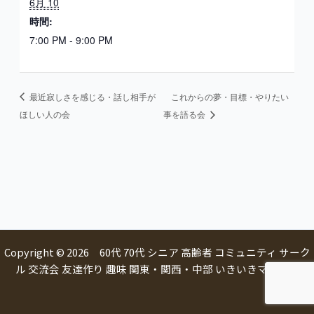
6月 10
時間:
7:00 PM - 9:00 PM
最近寂しさを感じる・話し相手が
これからの夢・目標・やりたい
ほしい人の会
事を語る会
Copyright © 2026 60代 70代 シニア 高齢者 コミュニティ サーク
ル 交流会 友達作り 趣味 関東・関西・中部 いきいきマルシェ