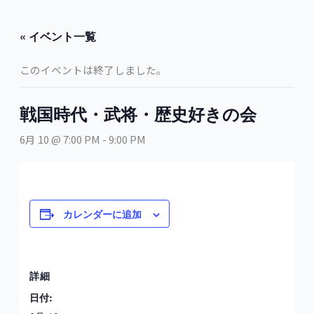
内
容
« イベント一覧
を
ス
このイベントは終了しました。
キ
ッ
プ
戦国時代・武将・歴史好きの会
6月 10 @ 7:00 PM
-
9:00 PM
カレンダーに追加
詳細
日付: