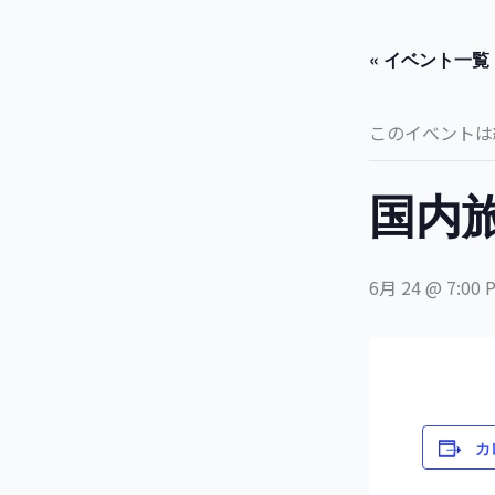
内
容
« イベント一覧
を
ス
キ
このイベントは
ッ
プ
国内
6月 24 @ 7:00 
カ