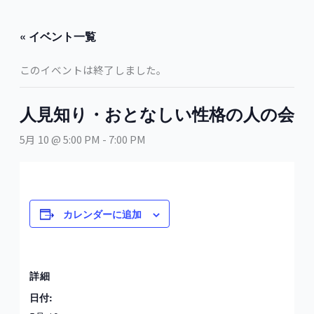
内
容
« イベント一覧
を
ス
このイベントは終了しました。
キ
ッ
プ
人見知り・おとなしい性格の人の会
5月 10 @ 5:00 PM
-
7:00 PM
カレンダーに追加
詳細
日付: