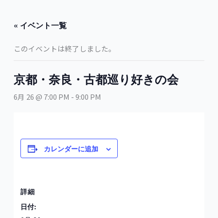
内
容
« イベント一覧
を
ス
このイベントは終了しました。
キ
ッ
プ
京都・奈良・古都巡り好きの会
6月 26 @ 7:00 PM
-
9:00 PM
カレンダーに追加
詳細
日付: