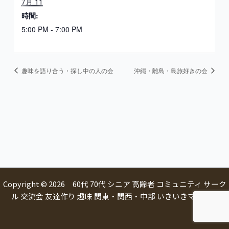
7月 11
時間:
5:00 PM - 7:00 PM
趣味を語り合う・探し中の人の会
沖縄・離島・島旅好きの会
Copyright © 2026 60代 70代 シニア 高齢者 コミュニティ サーク
ル 交流会 友達作り 趣味 関東・関西・中部 いきいきマルシェ