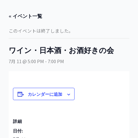
内
容
« イベント一覧
を
ス
このイベントは終了しました。
キ
ッ
プ
ワイン・日本酒・お酒好きの会
7月 11 @ 5:00 PM
-
7:00 PM
カレンダーに追加
詳細
日付: