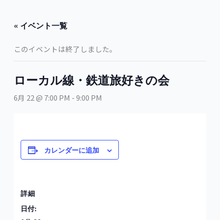
内
容
« イベント一覧
を
ス
このイベントは終了しました。
キ
ッ
プ
ローカル線・鉄道旅好きの会
6月 22 @ 7:00 PM
-
9:00 PM
カレンダーに追加
詳細
日付: