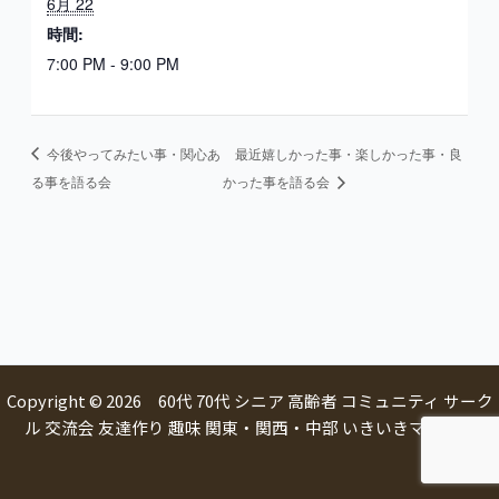
6月 22
時間:
7:00 PM - 9:00 PM
今後やってみたい事・関心あ
最近嬉しかった事・楽しかった事・良
る事を語る会
かった事を語る会
Copyright © 2026 60代 70代 シニア 高齢者 コミュニティ サーク
ル 交流会 友達作り 趣味 関東・関西・中部 いきいきマルシェ