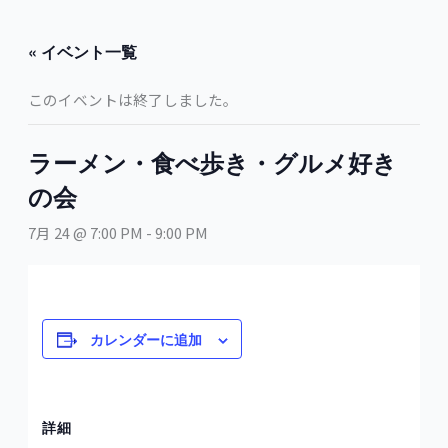
内
容
« イベント一覧
を
ス
このイベントは終了しました。
キ
ッ
プ
ラーメン・食べ歩き・グルメ好き
の会
7月 24 @ 7:00 PM
-
9:00 PM
カレンダーに追加
詳細