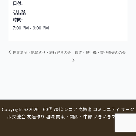
日付:
7月 24
時間:
7:00 PM - 9:00 PM
世界遺産・絶景巡り・旅行好きの会
鉄道・飛行機・乗り物好きの会
Copyright © 2026 60代 70代 シニア 高齢者 コミュニティ サーク
ル 交流会 友達作り 趣味 関東・関西・中部 いきいきマルシェ