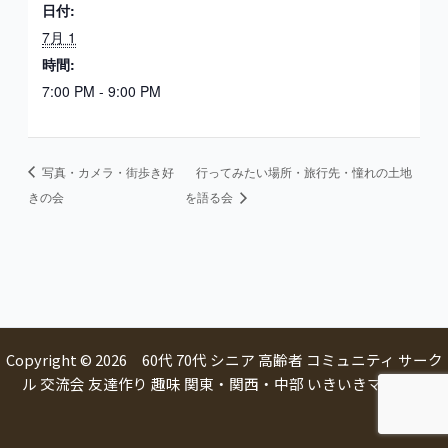
日付:
7月 1
時間:
7:00 PM - 9:00 PM
写真・カメラ・街歩き好
行ってみたい場所・旅行先・憧れの土地
きの会
を語る会
Copyright © 2026 60代 70代 シニア 高齢者 コミュニティ サーク
ル 交流会 友達作り 趣味 関東・関西・中部 いきいきマルシェ