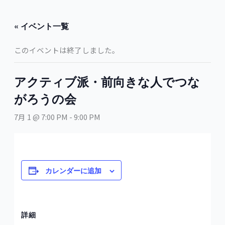
内
容
« イベント一覧
を
ス
このイベントは終了しました。
キ
ッ
プ
アクティブ派・前向きな人でつな
がろうの会
7月 1 @ 7:00 PM
-
9:00 PM
カレンダーに追加
詳細